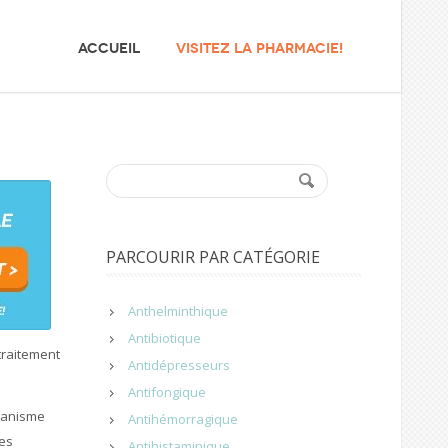
ACCUEIL
VISITEZ LA PHARMACIE!
PARCOURIR PAR CATÉGORIE
Anthelminthique
Antibiotique
traitement
Antidépresseurs
Antifongique
écanisme
Antihémorragique
des
Antihistaminique