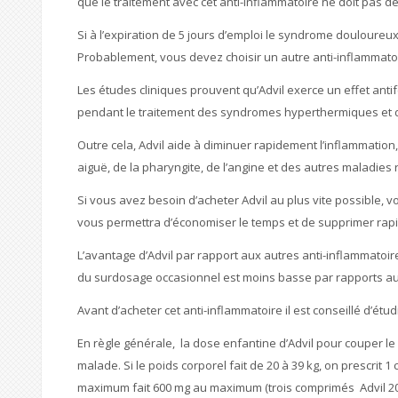
que le traitement avec cet anti-inflammatoire ne doit pas d
Si à l’expiration de 5 jours d’emploi le syndrome douloureux 
Probablement, vous devez choisir un autre anti-inflammato
Les études cliniques prouvent qu’Advil exerce un effet antif
pendant le traitement des syndromes hyperthermiques et d
Outre cela, Advil aide à diminuer rapidement l’inflammation, 
aiguë, de la pharyngite, de l’angine et des autres maladies 
Si vous avez besoin d’acheter Advil au plus vite possible,
vous permettra d’économiser le temps et de supprimer rap
L’avantage d’Advil par rapport aux autres anti-inflammatoire
du surdosage occasionnel est moins basse par rapports au
Avant d’acheter cet anti-inflammatoire il est conseillé d’étu
En règle générale, la dose enfantine d’Advil pour couper l
malade. Si le poids corporel fait de 20 à 39 kg, on prescrit
maximum fait 600 mg au maximum (trois comprimés Advil 20