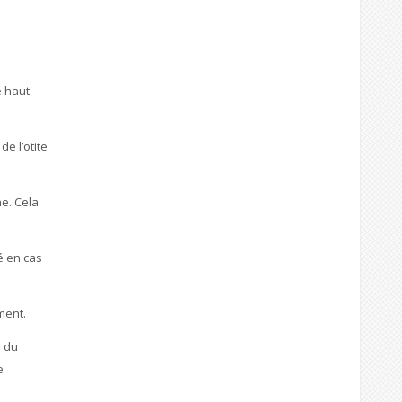
é haut
e l’otite
e. Cela
é en cas
ment.
s du
e