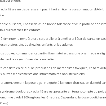
épasser 5 jours.
et la fièvre ne disparaissent pas, il faut arrêter la consommation d’Advil.
ire.
ébrile puissant, il possède d’une bonne tolérance et d’un profil de sécurit
ouloureux chez les enfants.
à diminuer la température corporelle et à améliorer l’état de santé en cas d
respiratoires aiguës chez les enfants et les adultes.
 vous pouvez commander cet anti-inflammatoire dans une pharmacie en lign
idement les symptômes de la maladie.
s consiste en ce qu’il ne produit pas de métabolites toxiques, et sa toxicit
x autres médicaments anti-inflammatoires non stéroïdiens.
dier attentivement la posologie, indiquée à la notice d’utilisation du médica
e syndrome douloureux et la fièvre est prescrite en tenant compte du poid
 1 comprimé d’Advil 200 mg tous les 6 heures. Cependant, la dose quotidienn
0 mg).