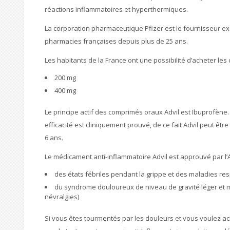
réactions inflammatoires et hyperthermiques.
La corporation pharmaceutique Pfizer est le fournisseur exc
pharmacies françaises depuis plus de 25 ans.
Les habitants de la France ont une possibilité d’acheter l
200 mg
400 mg
Le principe actif des comprimés oraux Advil est Ibuprofène. 
efficacité est cliniquement prouvé, de ce fait Advil peut ê
6 ans.
Le médicament anti-inflammatoire Advil est approuvé par l’
des états fébriles pendant la grippe et des maladies res
du syndrome douloureux de niveau de gravité léger et mo
névralgies)
Si vous êtes tourmentés par les douleurs et vous voulez ach