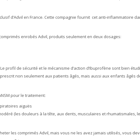
lusif d’Advil en France. Cette compagnie fournit cet anti-inflammatoire da
es comprimés enrobés Advil, produits seulement en deux dosages:
Le profil de sécurité et le mécanisme d’action d’Ibuprofène sont bien étud
tre prescrit non seulement aux patients âgés, mais aussi aux enfants âgés d
ANSM pour le traitement:
piratoires aiguës
déré (les douleurs à la tête, aux dents, musculaires et rhumatismales, l
eter les comprimés Advil, mais vous ne les avez jamais utilisés, vous dev