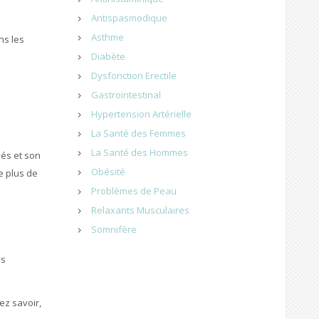
Antispasmodique
Asthme
ns les
Diabète
Dysfonction Erectile
Gastrointestinal
Hypertension Artérielle
La Santé des Femmes
La Santé des Hommes
iés et son
Obésité
e plus de
Problèmes de Peau
Relaxants Musculaires
Somnifère
es
ez savoir,