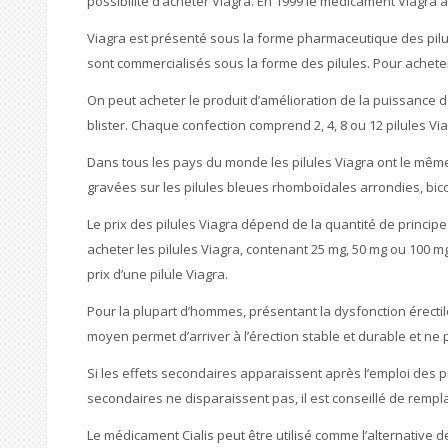
possibilité d’acheter Viagra. En 1999 le médicament Viagra
Viagra est présenté sous la forme pharmaceutique des pilu
sont commercialisés sous la forme des pilules. Pour acheter V
On peut acheter le produit d’amélioration de la puissance 
blister. Chaque confection comprend 2, 4, 8 ou 12 pilules Vi
Dans tous les pays du monde les pilules Viagra ont le même as
gravées sur les pilules bleues rhomboïdales arrondies, bic
Le prix des pilules Viagra dépend de la quantité de princip
acheter les pilules Viagra, contenant 25 mg, 50 mg ou 100 mg 
prix d’une pilule Viagra.
Pour la plupart d’hommes, présentant la dysfonction érectile, 
moyen permet d’arriver à l’érection stable et durable et ne
Si les effets secondaires apparaissent après l’emploi des pil
secondaires ne disparaissent pas, il est conseillé de rempl
Le médicament Cialis peut être utilisé comme l’alternative de