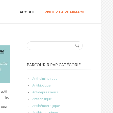
ACCUEIL
VISITEZ LA PHARMACIE!
PARCOURIR PAR CATÉGORIE
Anthelminthique
Antibiotique
 actif
Antidépresseurs
xuelle.
Antifongique
Antihémorragique
u une
Antihistaminique