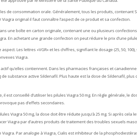
 a été approuvé par le Ministère de la Santé Publique du Canada.
les de consommation orale. Généralement, tous les produits, contenant Si
iagra original il faut connaître l’aspect de ce produit et sa confection.
dans une boîte en carton originale, contenant une ou plusieurs confection
agra. En achetant une grande confection on peut réduire le prix d’une pilule
pect. Les lettres «VGR» et les chiffres, signifiant le dosage (25, 50, 100),
onvexes Viagra.
e actif qu’elles contiennent. Dans les pharmacies françaises et canadienn
de substance active Sildenafil. Plus haute est la dose de Sildenafil, plus c
il est conseillé d’utiliser les pilules Viagra 50 mg. En règle générale, le d
 provoque pas d’effets secondaires.
ules Viagra 50 mg, la dose doit être réduite jusqu’à 25 mg. Si après cela le
acer Viagra par d’autres produits de traitement des troubles sexuels mascu
 Viagra. Par analogie à Viagra, Cialis est inhibiteur de la phosphodiestèras