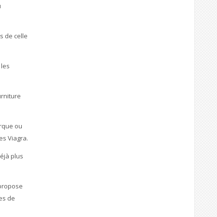
u
s de celle
 les
rniture
arque ou
es Viagra.
éjà plus
 propose
es de