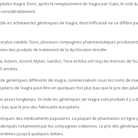
pilules Viagra. Donc, après le remplacement de Viagra par Cialis, le coût d
é considérablement.
ile en achetant les génériques de Viagra, dont l’efficacité ne se diffère pa
’est plus valable. Donc, plusieurs compagnies pharmaceutiques produisent
éen des produits de traitement de la dysfonction érectile.
ctavis, Accord, Mylan, Sandoz, Teva et Krka ont reçu les licences de fou
 5 années.
e de génériques différents de Viagra, commercialisés sous les noms de m
péens de Viagra peut être en quelques fois plus bas que le prix des pilul
as assez longtemps. En Inde les génériques de Viagra sont produits il y a d
s bas que le prix des fabricants européens.
génériques des médicaments populaires. La plupart de pharmacies en ligne
 fabriqués notamment par les compagnies indiennes. Le prix des génériqu
 centimes jusqu’à quelques dollars.