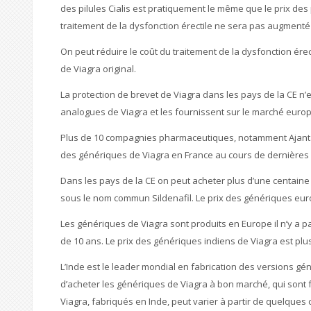
des pilules Cialis est pratiquement le même que le prix des 
traitement de la dysfonction érectile ne sera pas augment
On peut réduire le coût du traitement de la dysfonction érect
de Viagra original.
La protection de brevet de Viagra dans les pays de la CE n
analogues de Viagra et les fournissent sur le marché europ
Plus de 10 compagnies pharmaceutiques, notamment Ajanta, A
des génériques de Viagra en France au cours de dernières
Dans les pays de la CE on peut acheter plus d’une centain
sous le nom commun Sildenafil. Le prix des génériques euro
Les génériques de Viagra sont produits en Europe il n’y a p
de 10 ans. Le prix des génériques indiens de Viagra est plu
L’Inde est le leader mondial en fabrication des versions 
d’acheter les génériques de Viagra à bon marché, qui sont
Viagra, fabriqués en Inde, peut varier à partir de quelques